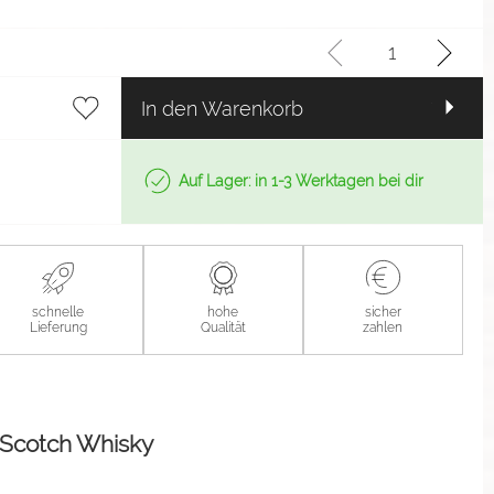
In den Warenkorb
Auf Lager: in 1-3 Werktagen bei dir
schnelle
hohe
sicher
Lieferung
Qualität
zahlen
 Scotch Whisky