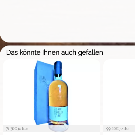
Das könnte Ihnen auch gefallen
71,36
€ je liter
99,86
€ je liter