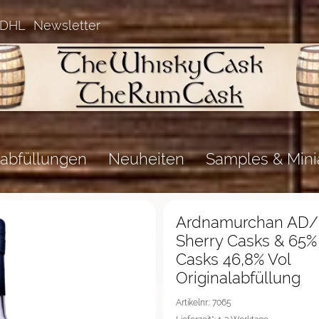
 DHL
Newsletter
abfüllungen
Neuheiten
Samples & Mini
%Sale%
Ardnamurchan AD/1
Sherry Casks & 65
Casks 46,8% Vol
Originalabfüllung
Artikelnr.: 7065