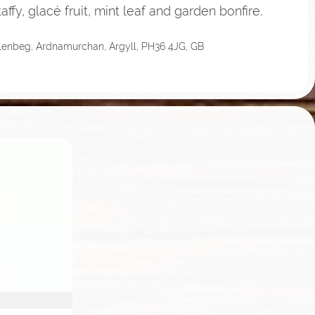
taffy, glacé fruit, mint leaf and garden bonfire.
Glenbeg, Ardnamurchan, Argyll, PH36 4JG, GB