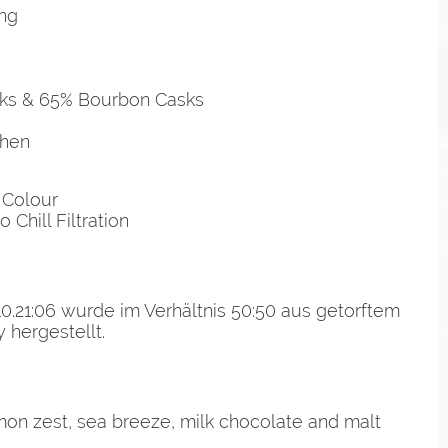
ung
sks & 65% Bourbon Casks
chen
 Colour
 Chill Filtration
.21:06 wurde im Verhältnis 50:50 aus getorftem
 hergestellt.
emon zest, sea breeze, milk chocolate and malt