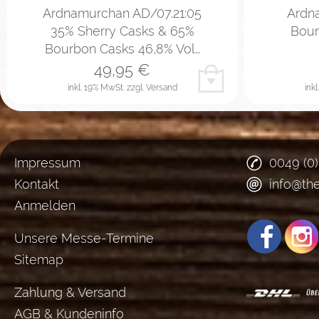
Ardnamurchan AD/07.21:05
Ardn
35% Sherry Casks & 65%
Bour
Bourbon Casks 46,8% Vol…
49,95
€
inkl. 19% MwSt.
zzgl. Versand
ink
Impressum
0049 (0
Kontakt
info@th
Anmelden
Unsere Messe-Termine
Sitemap
Zahlung & Versand
AGB & Kundeninfo