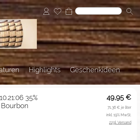
aturen
Highlights
Geschenkideen
49,95
€
0.21:06 35%
% Bourbon
71,36
€ je liter
inkl. 19% MwSt.
zzgl. Versand