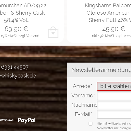
amurchan AD/09.22
Kingsbarns Balcom
bon & Sherry Cask
Oloroso American
58,4% Vol…
Sherry Butt 46% 
69,90
€
45,90
€
l. 19% MwSt.
zzgl. Versand
inkl. 19% MwSt.
zzgl. Ver
) 6331 44507
ewhiskycask.de