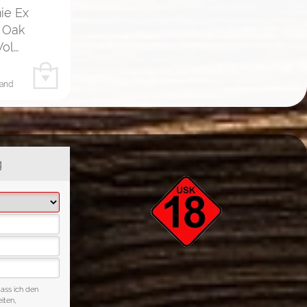
ie Ex
 Oak
Vol…
sand