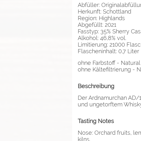
Abfüller: Originalabfüll
Herkunft: Schottland
Region: Highlands
Abgefüllt: 2021
Fasstyp: 35% Sherry Ca
Alkohol: 46,8% vol.
Limitierung: 21000 Flas
Flascheninhalt: 0,7 Liter
ohne Farbstoff - Natural
ohne Kältefiltrierung - No
Beschreibung
Der Ardnamurchan AD/10
und ungetorftem Whisky
Tasting Notes
Nose: Orchard fruits, l
kilns.