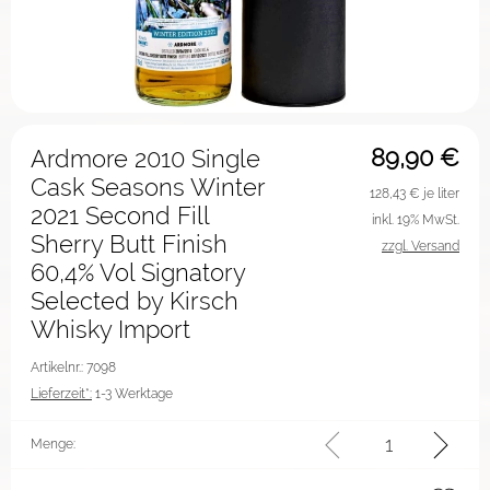
89,90
€
Ardmore 2010 Single
Cask Seasons Winter
128,43
€ je liter
2021 Second Fill
inkl. 19% MwSt.
Sherry Butt Finish
zzgl. Versand
60,4% Vol Signatory
Selected by Kirsch
Whisky Import
Artikelnr.: 7098
Lieferzeit*:
1-3 Werktage
Menge: