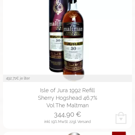
492,71
€ je liter
Isle of Jura 1992 Refill
Sherry Hogshead 46,7%
Vol The Maltman
344,90
€
inkl. 19% MwSt.
zzgl. Versand