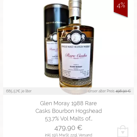
4%
685,57
€ je liter
unser alter Preis
498,90 €
Glen Moray 1988 Rare
Casks Bourbon Hogshead
53,7% Vol Malts of…
479,90
€
inkl. 19% MwSt.
zzgl. Versand