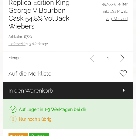
Replica Edition King
457,00
€ je liter
George V Bourbon
inkl. 19% MwSt.
Cask 54,8% Vol Jack
zzgl. Versand
Wiebers
Artikelnr.: 6720
Lieferzeit*:
1-3 Werktage
Menge:
Auf die Merkliste
In den Warenkorb
Auf Lager: in 1-3 Werktagen bei dir
Nur noch 1 übrig