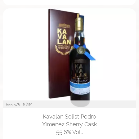
555,57
€ je liter
Kavalan Solist Pedro
Ximenez Sherry Cask
55,6% Vol…