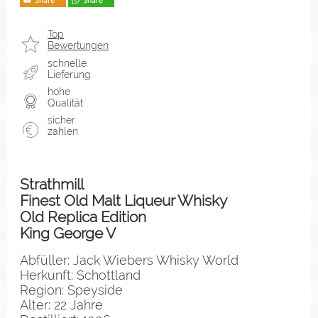
Top
Bewertungen
schnelle
Lieferung
hohe
Qualität
sicher
zahlen
Strathmill
Finest Old Malt Liqueur Whisky
Old Replica Edition
King George V
Abfüller: Jack Wiebers Whisky World
Herkunft: Schottland
Region: Speyside
Alter: 22 Jahre