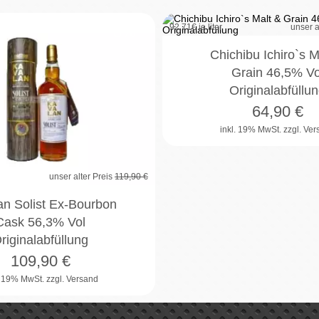
92,71
€ je liter
unser a
8%
Chichibu Ichiro`s M
Grain 46,5% Vo
Originalabfüllu
64,90
€
inkl. 19% MwSt.
zzgl. Ve
unser alter Preis
119,90 €
an Solist Ex-Bourbon
Cask 56,3% Vol
riginalabfüllung
109,90
€
. 19% MwSt.
zzgl. Versand