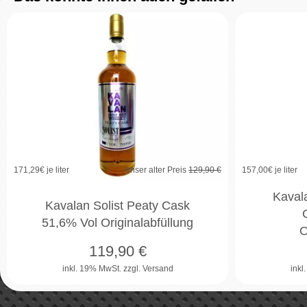
8%
171,29
€ je liter
unser alter Preis
129,90 €
157,00
€ je liter
Kaval
Kavalan Solist Peaty Cask
51,6% Vol Originalabfüllung
O
119,90
€
inkl. 19% MwSt.
zzgl. Versand
inkl