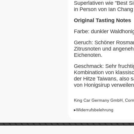
Superlativen wie "Best Sin
in Person von Ian Chang 
Original Tasting Notes
Farbe: dunkler Waldhoni
Geruch: Schöner Rosmari
Zitrusnoten und angeneh
Eichenoten.
Geschmack: Sehr fruchti
Kombination von klassis
der Hitze Taiwans, also 
von Honigsirup verweile
King Car Germany GmbH, Cornel
▸Widerrufsbelehrung