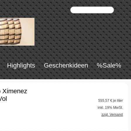
Highlights
Geschenkideen
%Sale%
o Ximenez
Vol
555,57
€ je liter
inkl. 19% MwSt.
zzgl. Versand