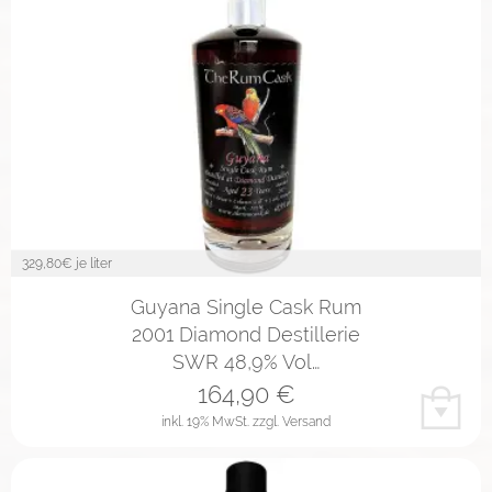
329,80
€ je liter
Guyana Single Cask Rum
2001 Diamond Destillerie
SWR 48,9% Vol…
164,90
€
inkl. 19% MwSt.
zzgl. Versand