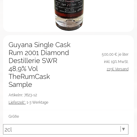
Guyana Single Cask
Rum 2001 Diamond
500,00
€ je liter
Destillerie SWR
inkl. 19% MwSt.
48,9% Vol
zzgl. Versand
TheRumCask
Sample
Artikelnr.: 7623-s2
Lieferzeit*:
1-3 Werktage
Größe