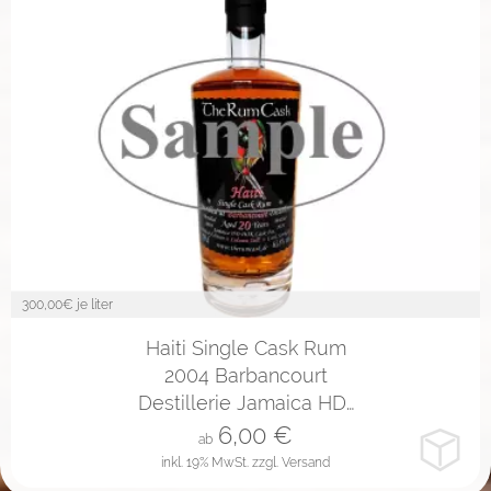
300,00
€ je liter
2cl
4cl
10cl
Haiti Single Cask Rum
2004 Barbancourt
Destillerie Jamaica HD…
6,00
€
ab
inkl. 19% MwSt.
zzgl. Versand