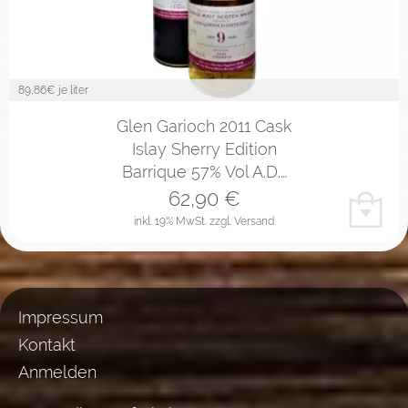
89,86
€ je liter
Glen Garioch 2011 Cask
Islay Sherry Edition
Barrique 57% Vol A.D.…
62,90
€
inkl. 19% MwSt.
zzgl. Versand
Impressum
Kontakt
Anmelden