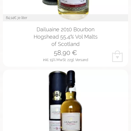
84,14
€ je liter
Dailuaine 2010 Bourbon
Hogshead 55,4% Vol Malts
of Scotland
58,90
€
inkl. 19% MwSt.
zzgl. Versand