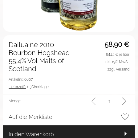
58,90
€
Dailuaine 2010
Bourbon Hogshead
84,14
€ je liter
55,4% Vol Malts of
inkl. 19% MwSt.
Scotland
zzgl. Versand
Artikelnr.: 6807
Lieferzeit*:
1-3 Werktage
Menge:
Auf die Merkliste
In den Warenkorb