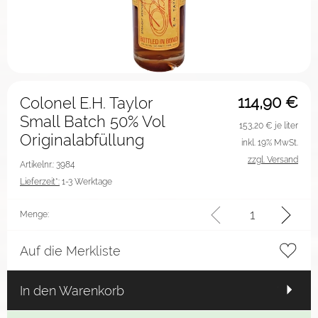
114,90
€
Colonel E.H. Taylor
Small Batch 50% Vol
153,20
€ je liter
Originalabfüllung
inkl. 19% MwSt.
zzgl. Versand
Artikelnr.: 3984
Lieferzeit*:
1-3 Werktage
Menge:
Auf die Merkliste
In den Warenkorb