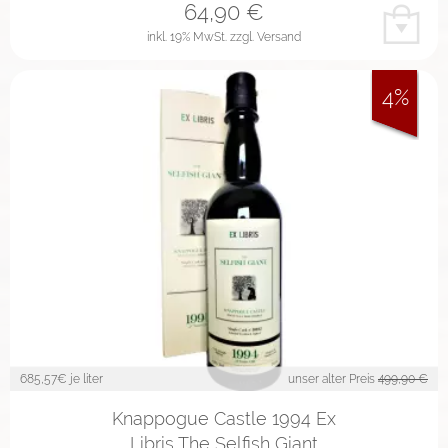
64,90
€
inkl. 19% MwSt.
zzgl. Versand
4%
685,57
€ je liter
unser alter Preis
499,90 €
Knappogue Castle 1994 Ex
Libris The Selfish Giant