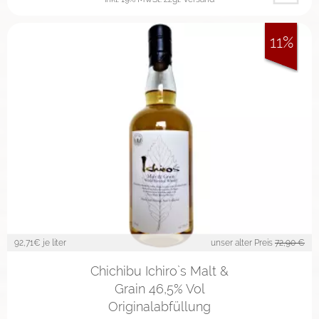
11%
92,71
€ je liter
unser alter Preis
72,90 €
Chichibu Ichiro`s Malt &
Grain 46,5% Vol
Originalabfüllung