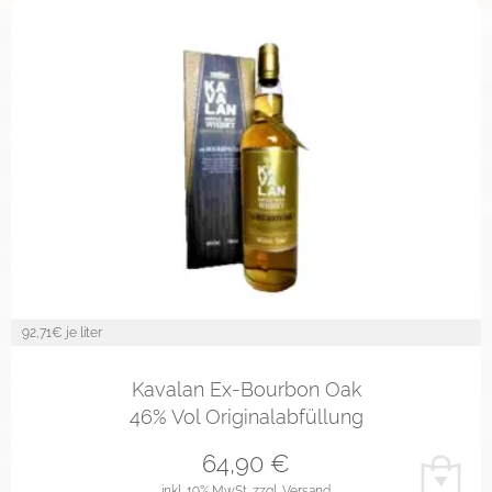
92,71
€ je liter
Kavalan Ex-Bourbon Oak
46% Vol Originalabfüllung
64,90
€
inkl. 19% MwSt.
zzgl. Versand