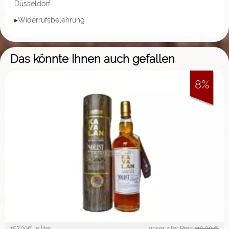
Düsseldorf
▸Widerrufsbelehrung
Das könnte Ihnen auch gefallen
8%
157,00
€ je liter
unser alter Preis
119,90 €