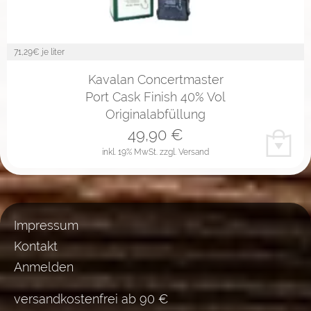
71,29
€ je liter
Kavalan Concertmaster
Port Cask Finish 40% Vol
Originalabfüllung
49,90
€
inkl. 19% MwSt.
zzgl. Versand
Impressum
Kontakt
Anmelden
versandkostenfrei ab 90 €