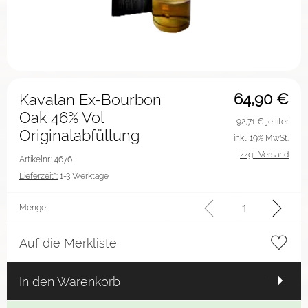
64,90
€
Kavalan Ex-Bourbon
Oak 46% Vol
92,71
€ je liter
Originalabfüllung
inkl. 19% MwSt.
zzgl. Versand
Artikelnr.: 4676
Lieferzeit*:
1-3 Werktage
Menge:
Auf die Merkliste
In den Warenkorb