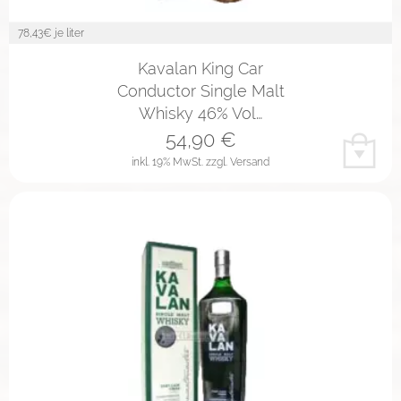
78,43
€ je liter
Kavalan King Car
Conductor Single Malt
Whisky 46% Vol…
54,90
€
inkl. 19% MwSt.
zzgl. Versand