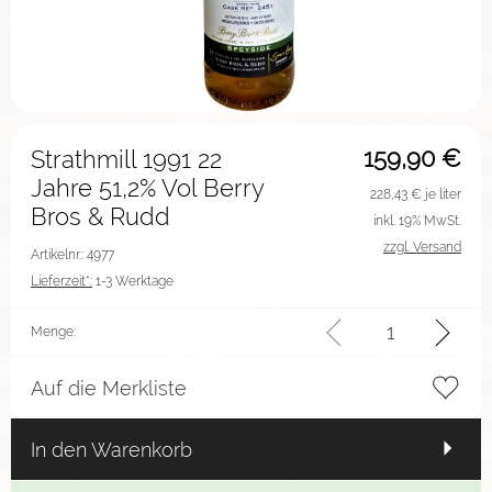
159,90
€
Strathmill 1991 22
Jahre 51,2% Vol Berry
228,43
€ je liter
Bros & Rudd
inkl. 19% MwSt.
zzgl. Versand
Artikelnr.: 4977
Lieferzeit*:
1-3 Werktage
Menge:
Auf die Merkliste
In den Warenkorb