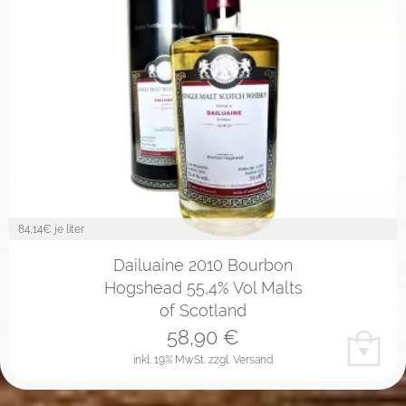
84,14
€ je liter
Dailuaine 2010 Bourbon
Hogshead 55,4% Vol Malts
of Scotland
58,90
€
inkl. 19% MwSt.
zzgl. Versand