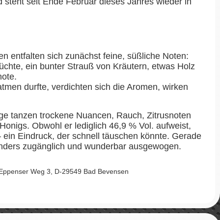
d steht seit Ende Februar dieses Jahres wieder in
 entfalten sich zunächst feine, süßliche Noten:
rüchte, ein bunter Strauß von Kräutern, etwas Holz
ote.
men durfte, verdichten sich die Aromen, wirken
e tanzen trockene Nuancen, Rauch, Zitrusnoten
Honigs. Obwohl er lediglich 46,9 % Vol. aufweist,
– ein Eindruck, der schnell täuschen könnte. Gerade
onders zugänglich und wunderbar ausgewogen.
 Eppenser Weg 3, D-29549 Bad Bevensen