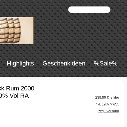
Highlights
Geschenkideen
%Sale%
sk Rum 2000
,9% Vol RA
239,80
€ je liter
inkl. 19% MwSt.
zzgl. Versand