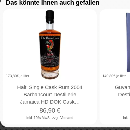
Das könnte Ihnen auch gefallen
173,80
€ je liter
149,80
€ je liter
Haiti Single Cask Rum 2004
Guyan
Barbancourt Destillerie
Desti
Jamaica HD DOK Cask…
86,90
€
inkl. 19% MwSt.
zzgl. Versand
inkl