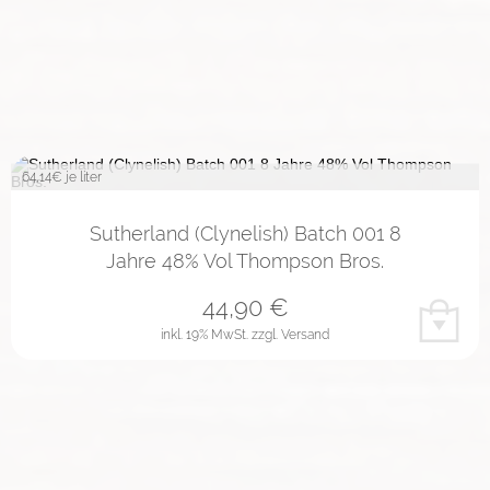
64,14
€ je liter
Sutherland (Clynelish) Batch 001 8
Jahre 48% Vol Thompson Bros.
44,90
€
inkl. 19% MwSt.
zzgl. Versand