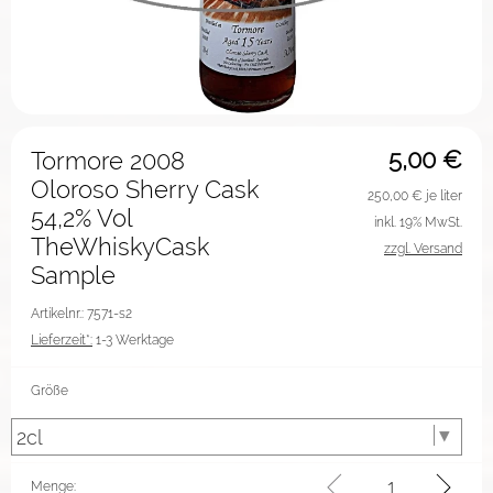
5,00
€
Tormore 2008
Oloroso Sherry Cask
250,00
€ je liter
54,2% Vol
inkl. 19% MwSt.
TheWhiskyCask
zzgl. Versand
Sample
Artikelnr.: 7571-s2
Lieferzeit*:
1-3 Werktage
Größe
Menge: