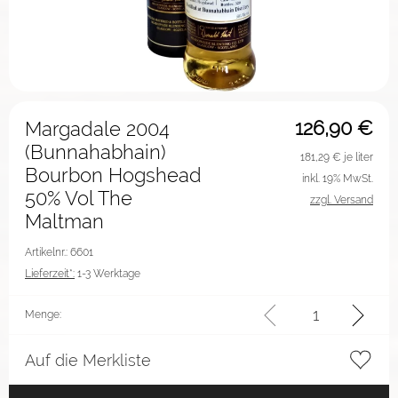
126,90
€
Margadale 2004
(Bunnahabhain)
181,29
€ je liter
Bourbon Hogshead
inkl. 19% MwSt.
50% Vol The
zzgl. Versand
Maltman
Artikelnr.: 6601
Lieferzeit*:
1-3 Werktage
Menge:
Auf die Merkliste