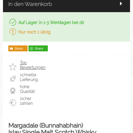
In den Warenkorb
Auf Lager: in 1-3 Werktagen bei dir
Nur noch 1 übrig
Top
Bewertungen
schnelle
Lieferung
hohe
Qualität
sicher
zahlen
Margadale (Bunnahabhain)
Islay Single Malt Scotch Whisky