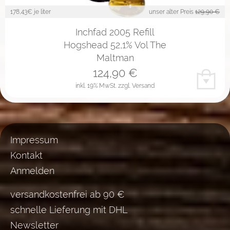
178,43
€ je liter
unser alter Preis
129,90 €
Inchfad 2005 Refill
Hogshead 52,1% Vol The
Maltman
124,90
€
inkl. 19% MwSt.
zzgl. Versand
Impressum
Kontakt
Anmelden
versandkostenfrei ab 90 €
schnelle Lieferung mit DHL
Newsletter