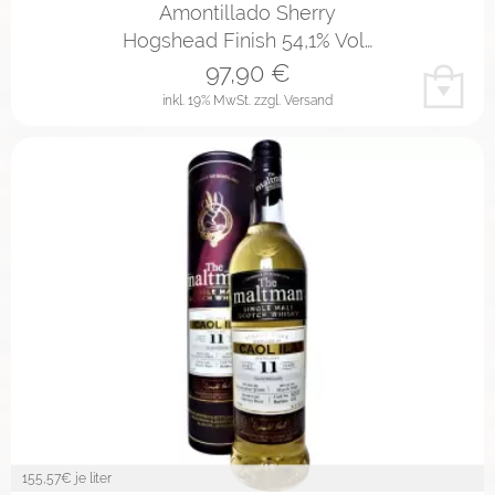
Amontillado Sherry
Hogshead Finish 54,1% Vol…
97,90
€
inkl. 19% MwSt.
zzgl. Versand
155,57
€ je liter