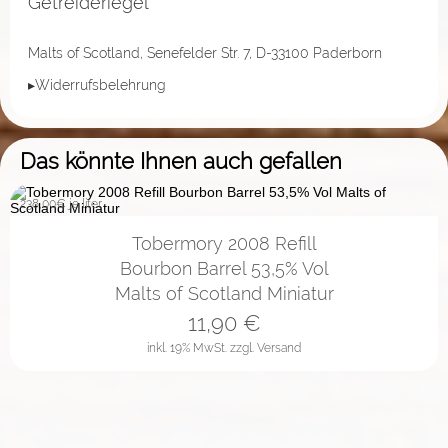
Getreideriegel
Malts of Scotland, Senefelder Str. 7, D-33100 Paderborn
▸Widerrufsbelehrung
Das könnte Ihnen auch gefallen
238,00
€ je liter
Tobermory 2008 Refill
Bourbon Barrel 53,5% Vol
Malts of Scotland Miniatur
11,90
€
inkl. 19% MwSt.
zzgl. Versand