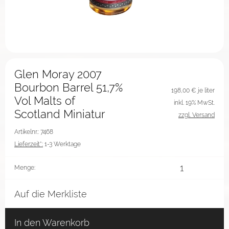
Glen Moray 2007
Bourbon Barrel 51,7%
198,00
€ je liter
Vol Malts of
inkl. 19% MwSt.
Scotland Miniatur
zzgl. Versand
Artikelnr.: 7468
Lieferzeit*:
1-3 Werktage
Menge:
Auf die Merkliste
In den Warenkorb