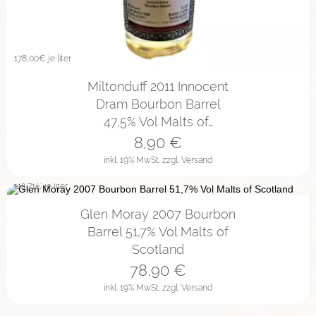
178,00
€ je liter
Miltonduff 2011 Innocent
Dram Bourbon Barrel
47,5% Vol Malts of…
8,90
€
inkl. 19% MwSt.
zzgl. Versand
112,71
€ je liter
Glen Moray 2007 Bourbon
Barrel 51,7% Vol Malts of
Scotland
78,90
€
inkl. 19% MwSt.
zzgl. Versand