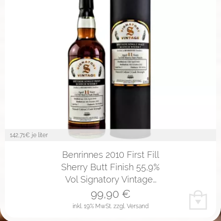
142,71
€ je liter
Benrinnes 2010 First Fill
Sherry Butt Finish 55,9%
Vol Signatory Vintage…
99,90
€
inkl. 19% MwSt.
zzgl. Versand