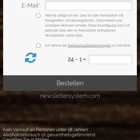
Kein Verkauf an Personen unter 18 Jahren!
Alkoholmißbrauch ist gesundheitsgefährdend.
Genießen Sie in Maßen.