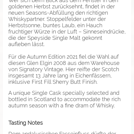
Wer sich beim Blick aus dem Fenster in den
goldenen Herbst zurücksehnt, findet in der
neuen Seasons-Abfüllung den richtigen
Whiskypartner. Stoppelfelder unter der
Herbstsonne, buntes Laub, ein Hauch
fruchtiger Würze in der Luft – Sinneseindrücke,
die der Speyside Single Malt gekonnt
aufleben lässt.
Für die Autumn Edition 2021 fiel die Wahl auf
diesen Glen Elgin 2008 aus dem Warehouse
von Signatory Vintage. Hier reifte der Scotch
insgesamt 13 Jahre lang in Eichenfässern,
inklusive First Fill Sherry Butt Finish.
A unique Single Cask specially selected and
bottled in Scotland to accommodate the rich
autumn season with a fine dram of Whisky.
Tasting Notes
Dem andalusischen Fasseinfluss dürfte der