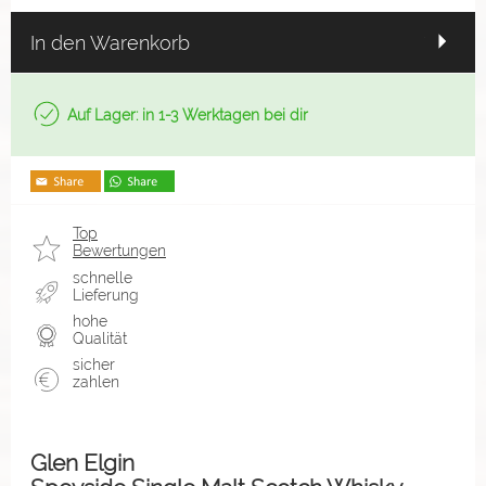
In den Warenkorb
Auf Lager: in 1-3 Werktagen bei dir
Top
Bewertungen
schnelle
Lieferung
hohe
Qualität
sicher
zahlen
Glen Elgin