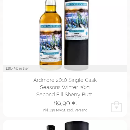
128,43
€ je liter
Ardmore 2010 Single Cask
Seasons Winter 2021
Second Fill Sherry Butt…
89,90
€
inkl. 19% MwSt.
zzgl. Versand