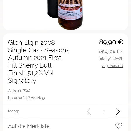
89,90
€
Glen Elgin 2008
Single Cask Seasons
128,43
€ je liter
Autumn 2021 First
inkl. 19% MwSt.
Fill Sherry Butt
zzgl. Versand
Finish 51,2% Vol
Signatory
Artikelnr.: 7047
Lieferzeit*:
1-3 Werktage
Menge:
Auf die Merkliste