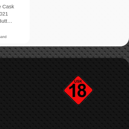
e Cask
2021
 Butt…
rsand