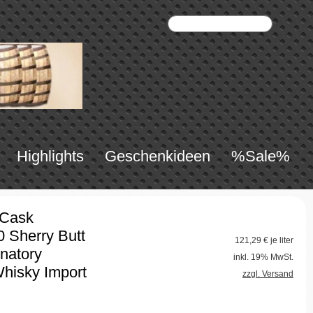
Highlights
Geschenkideen
%Sale%
 Cask
 Sherry Butt
121,29
€ je liter
natory
inkl. 19% MwSt.
Whisky Import
zzgl. Versand