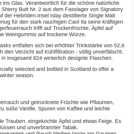
ins Glas. Verantwortlich für die schöne natürliche
m Sherry Butt Nr. 2 aus dem Fasslager von Signatory
f der Hebriden-Insel Islay destillierte Single Malt
enug für den stark rauchigen Caol Ila seine kräftigen
feuerrauch trifft auf Trockenfrüchte, Äpfel auf
he Weingummis auf trockene Würze.
sks entfalten sich bei erhöhter Trinkstärke von 52,6
den Verzicht auf Kühlfiltration - völlig unverfälscht.
 in insgesamt 824 winterlich designte Flaschen.
ially selected and bottled in Scotland to offer a
 winter season.
uerrauch und getrocknete Früchte wie Pflaumen,
u süße Vanille, Spuren von Kaffee und leichte
e Trauben, eingekochte Äpfel und etwas Feige. Es
üssen und unverbrannter Tabak.
eingummis und Rauch bleiben lange am Gaumen.