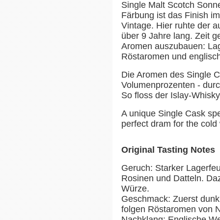
Single Malt Scotch Sonne 
Färbung ist das Finish i
Vintage. Hier ruhte der au
über 9 Jahre lang. Zeit g
Aromen auszubauen: Lager
Röstaromen und englisc
Die Aromen des Single Ca
Volumenprozenten - durch 
So floss der Islay-Whisky
A unique Single Cask spec
perfect dram for the cold
Original Tasting Notes
Geruch: Starker Lagerfe
Rosinen und Datteln. Daz
Würze.
Geschmack: Zuerst dunkl
folgen Röstaromen von N
Nachklang: Englische W