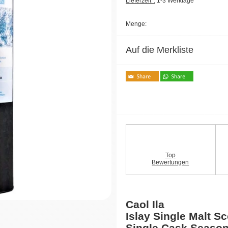
Lieferzeit*:
1-3 Werktage
Menge:
Auf die Merkliste
Top
Bewertungen
Caol Ila
Islay Single Malt S
Single Cask Season