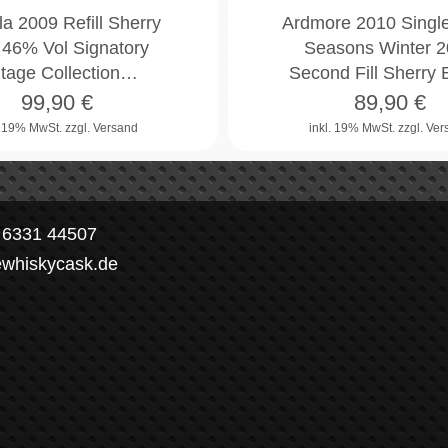
la 2009 Refill Sherry
Ardmore 2010 Singl
 46% Vol Signatory
Seasons Winter 
ntage Collection…
Second Fill Sherry
99,90
€
89,90
€
. 19% MwSt.
zzgl. Versand
inkl. 19% MwSt.
zzgl. Ve
) 6331 44507
ewhiskycask.de