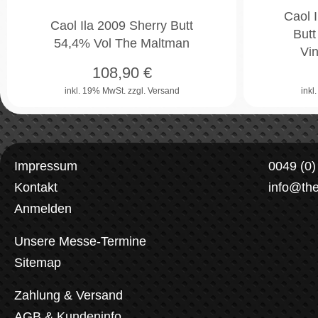
Caol I
Caol Ila 2009 Sherry Butt
Butt
54,4% Vol The Maltman
Vi
108,90
€
inkl. 19% MwSt.
zzgl. Versand
inkl
Impressum
0049 (0
Kontakt
info@th
Anmelden
Unsere Messe-Termine
Sitemap
Zahlung & Versand
AGB & Kundeninfo