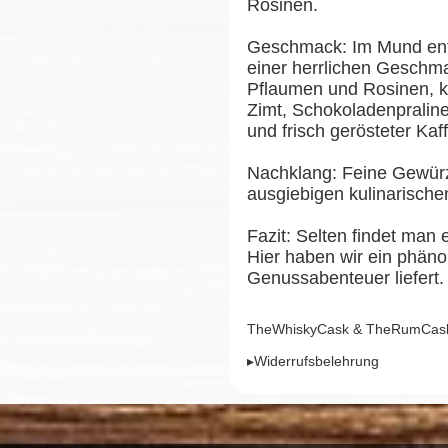
Rosinen.
Geschmack: Im Mund entf
einer herrlichen Geschm
Pflaumen und Rosinen, 
Zimt, Schokoladenpraline
und frisch gerösteter Ka
Nachklang: Feine Gewürz
ausgiebigen kulinarisch
Fazit: Selten findet man 
Hier haben wir ein phäno
Genussabenteuer liefert.
TheWhiskyCask & TheRumCask,
▸Widerrufsbelehrung