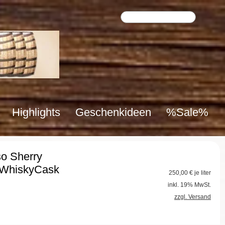
Highlights
Geschenkideen
%Sale%
o Sherry
eWhiskyCask
250,00
€ je liter
inkl. 19% MwSt.
zzgl. Versand