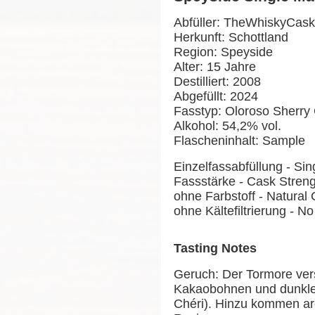
Abfüller: TheWhiskyCask
Herkunft: Schottland
Region: Speyside
Alter: 15 Jahre
Destilliert: 2008
Abgefüllt: 2024
Fasstyp: Oloroso Sherry
Alkohol: 54,2% vol.
Flascheninhalt: Sample
Einzelfassabfüllung - Si
Fassstärke - Cask Stren
ohne Farbstoff - Natural 
ohne Kältefiltrierung - No 
Tasting Notes
Geruch: Der Tormore vers
Kakaobohnen und dunklen
Chéri). Hinzu kommen ar