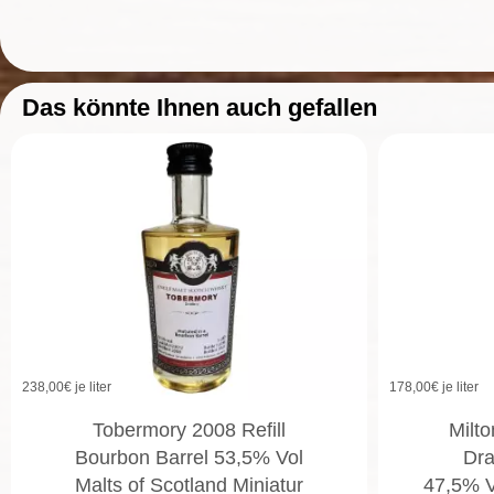
Das könnte Ihnen auch gefallen
238,00
€ je liter
178,00
€ je liter
Tobermory 2008 Refill
Milto
Bourbon Barrel 53,5% Vol
Dra
Malts of Scotland Miniatur
47,5% V