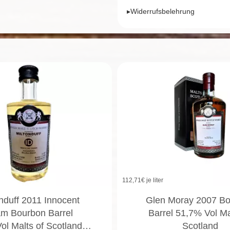
▸Widerrufsbelehrung
112,71
€ je liter
nduff 2011 Innocent
Glen Moray 2007 B
m Bourbon Barrel
Barrel 51,7% Vol Ma
ol Malts of Scotland…
Scotland