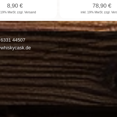
8,90
€
78,90
€
. 19% MwSt.
zzgl. Versand
inkl. 19% MwSt.
zzgl. Ve
) 6331 44507
ewhiskycask.de