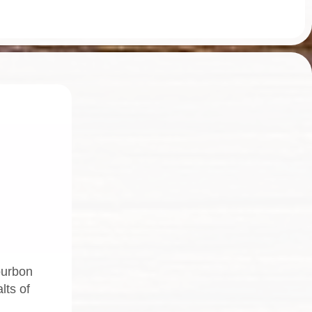
ourbon
lts of