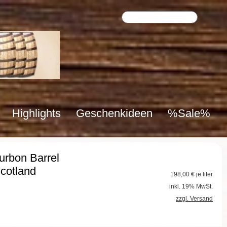
Highlights
Geschenkideen
%Sale%
urbon Barrel
Scotland
198,00
€ je liter
inkl. 19% MwSt.
zzgl. Versand