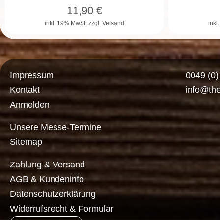
11,90
€
inkl. 19% MwSt.
zzgl. Versand
inkl
Impressum
0049 (0
Kontakt
info@th
Anmelden
Unsere Messe-Termine
Sitemap
Zahlung & Versand
AGB & Kundeninfo
Datenschutzerklärung
Widerrufsrecht & Formular