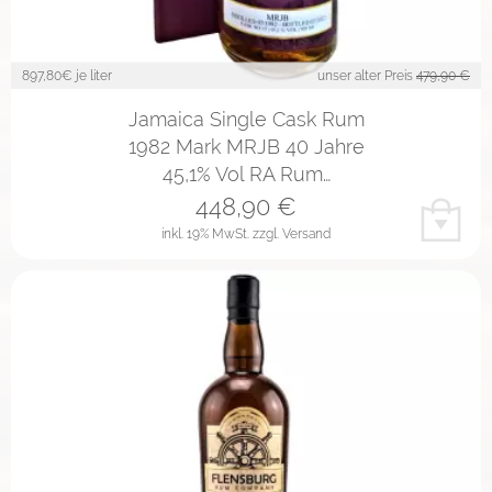
897,80
€ je liter
unser alter Preis
479,90 €
Jamaica Single Cask Rum
1982 Mark MRJB 40 Jahre
45,1% Vol RA Rum…
448,90
€
inkl. 19% MwSt.
zzgl. Versand