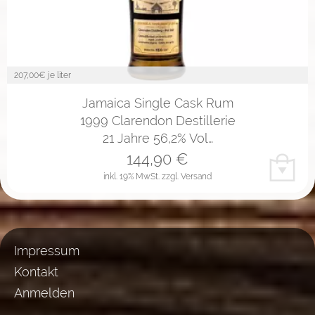
207,00
€ je liter
Jamaica Single Cask Rum
1999 Clarendon Destillerie
21 Jahre 56,2% Vol…
144,90
€
inkl. 19% MwSt.
zzgl. Versand
Impressum
Kontakt
Anmelden