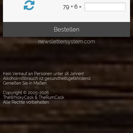
Kein Verkauf an Personen unter 18 Jahren!
Alkoholmißbrauch ist gesundheitsgefährdend.
Genießen Sie in Maßen.
Copyright © 2005-2026
TheWhiskyCask & TheRumCask
Alle Rechte vorbehalten.