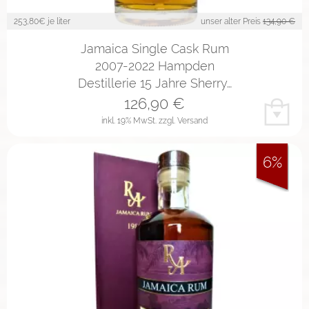
253,80
€ je liter
unser alter Preis
134,90 €
Jamaica Single Cask Rum
2007-2022 Hampden
Destillerie 15 Jahre Sherry…
126,90
€
inkl. 19% MwSt.
zzgl. Versand
6%