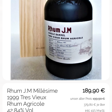
189,90
€
Rhum J.M Millésime
1999 Tres Vieux
unser alter Preis
199,90 €
Rhum Agricole
379,80
€ je liter
42,84% Vol
inkl. 19% MwSt.