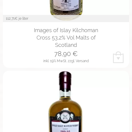
112,71
€ je liter
Images of Islay Kilchoman
Cross 53,2% Vol Malts of
Scotland
78,90
€
inkl. 19% MwSt.
zzgl. Versand