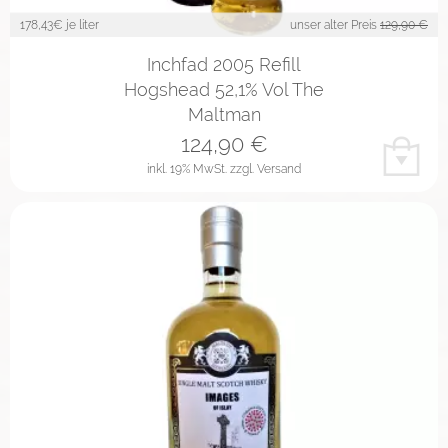
178,43
€ je liter
unser alter Preis
129,90 €
Inchfad 2005 Refill
Hogshead 52,1% Vol The
Maltman
124,90
€
inkl. 19% MwSt.
zzgl. Versand