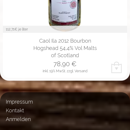
112,71
€ je liter
Caol Ila 2012 Bourbon
Hogshead 54,4% Vol Malts
of Scotland
78,90
€
inkl. 19% MwSt.
zzgl. Versand
Impressum
Kontakt
Anmelden