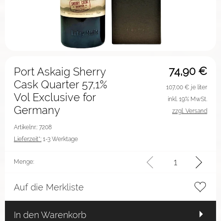
74,90
€
Port Askaig Sherry
Cask Quarter 57,1%
107,00
€ je liter
Vol Exclusive for
inkl. 19% MwSt.
Germany
zzgl. Versand
Artikelnr.: 7208
Lieferzeit*:
1-3 Werktage
Menge:
Auf die Merkliste
In den Warenkorb