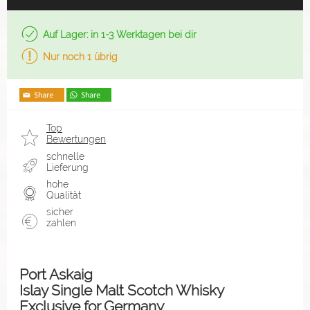
Auf Lager: in 1-3 Werktagen bei dir
Nur noch 1 übrig
Top
Bewertungen
schnelle
Lieferung
hohe
Qualität
sicher
zahlen
Port Askaig
Islay Single Malt Scotch Whisky
Exclusive for Germany