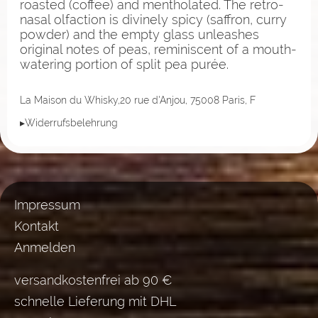
roasted (coffee) and mentholated. The retro-
nasal olfaction is divinely spicy (saffron, curry
powder) and the empty glass unleashes
original notes of peas, reminiscent of a mouth-
watering portion of split pea purée.
La Maison du Whisky,20 rue d'Anjou, 75008 Paris, F
▸Widerrufsbelehrung
Impressum
Kontakt
Anmelden
versandkostenfrei ab 90 €
schnelle Lieferung mit DHL