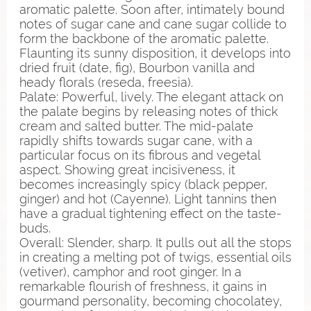
aromatic palette. Soon after, intimately bound
notes of sugar cane and cane sugar collide to
form the backbone of the aromatic palette.
Flaunting its sunny disposition, it develops into
dried fruit (date, fig), Bourbon vanilla and
heady florals (reseda, freesia).
Palate: Powerful, lively. The elegant attack on
the palate begins by releasing notes of thick
cream and salted butter. The mid-palate
rapidly shifts towards sugar cane, with a
particular focus on its fibrous and vegetal
aspect. Showing great incisiveness, it
becomes increasingly spicy (black pepper,
ginger) and hot (Cayenne). Light tannins then
have a gradual tightening effect on the taste-
buds.
Overall: Slender, sharp. It pulls out all the stops
in creating a melting pot of twigs, essential oils
(vetiver), camphor and root ginger. In a
remarkable flourish of freshness, it gains in
gourmand personality, becoming chocolatey,