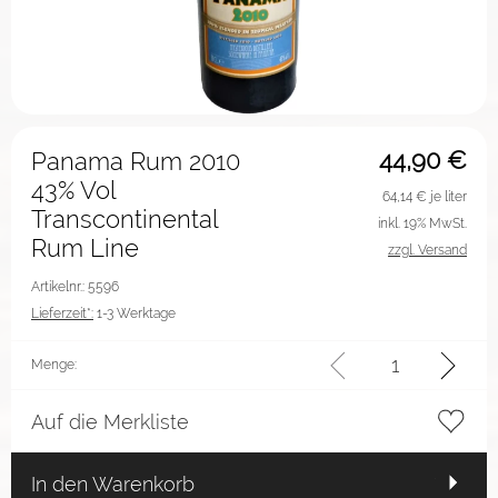
44,90
€
Panama Rum 2010
43% Vol
64,14
€ je liter
Transcontinental
inkl. 19% MwSt.
Rum Line
zzgl. Versand
Artikelnr.: 5596
Lieferzeit*:
1-3 Werktage
Menge:
Auf die Merkliste
In den Warenkorb