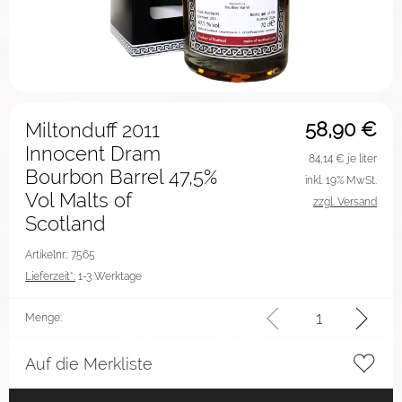
58,90
€
Miltonduff 2011
Innocent Dram
84,14
€ je liter
Bourbon Barrel 47,5%
inkl. 19% MwSt.
Vol Malts of
zzgl. Versand
Scotland
Artikelnr.: 7565
Lieferzeit*:
1-3 Werktage
Menge:
Auf die Merkliste