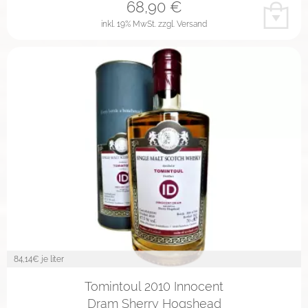
68,90
€
inkl. 19% MwSt.
zzgl. Versand
84,14
€ je liter
Tomintoul 2010 Innocent
Dram Sherry Hogshead