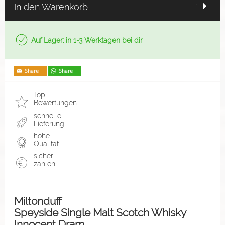
In den Warenkorb
Auf Lager: in 1-3 Werktagen bei dir
Top
Bewertungen
schnelle
Lieferung
hohe
Qualität
sicher
zahlen
Miltonduff
Speyside Single Malt Scotch Whisky
Innocent Dram