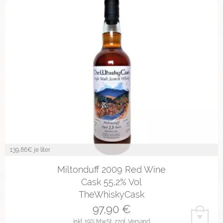
139,86
€ je liter
Miltonduff 2009 Red Wine
Cask 55,2% Vol
TheWhiskyCask
97,90
€
inkl. 19% MwSt.
zzgl. Versand