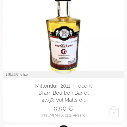
198,00
€ je liter
Miltonduff 2011 Innocent
Dram Bourbon Barrel
47,5% Vol Malts of…
9,90
€
inkl. 19% MwSt.
zzgl. Versand