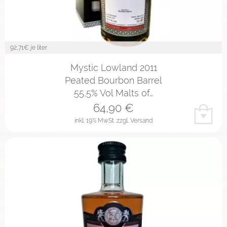
92,71
€ je liter
Mystic Lowland 2011
Peated Bourbon Barrel
55,5% Vol Malts of…
64,90
€
inkl. 19% MwSt.
zzgl. Versand