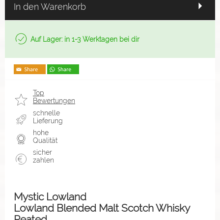
In den Warenkorb
Auf Lager: in 1-3 Werktagen bei dir
Top
Bewertungen
schnelle
Lieferung
hohe
Qualität
sicher
zahlen
Mystic Lowland
Lowland Blended Malt Scotch Whisky
Peated