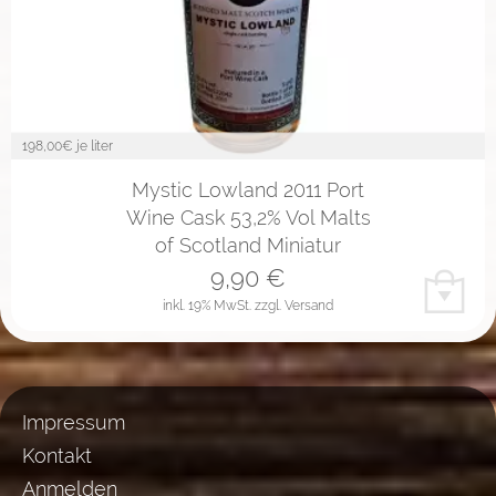
198,00
€ je liter
Mystic Lowland 2011 Port
Wine Cask 53,2% Vol Malts
of Scotland Miniatur
9,90
€
inkl. 19% MwSt.
zzgl. Versand
Impressum
Kontakt
Anmelden