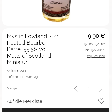
9,90
€
Mystic Lowland 2011
Peated Bourbon
198,00
€ je liter
Barrel 55,5% Vol
inkl. 19% MwSt.
Malts of Scotland
zzgl. Versand
Miniatur
Artikelnr.: 7513
Lieferzeit*:
1-3 Werktage
Menge:
Auf die Merkliste