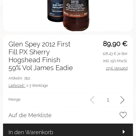
89,90
€
Glen Spey 2012 First
Fill PX Sherry
128,43
€ je liter
Hogshead Finish
inkl. 19% MwSt.
59% Vol James Eadie
zzgl. Versand
Artikelnr.: 7411
Lieferzeit*:
1-3 Werktage
Menge:
Auf die Merkliste
In den Warenkorb