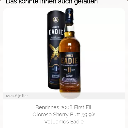
Das könnte Ihnen auch gefallen
124,14
€ je liter
Benrinnes 2008 First Fill
Oloroso Sherry Butt 59,9%
Vol James Eadie