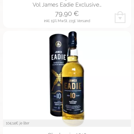
Vol James Eadie Exclusive…
79,90
€
inkl. 19% MwSt.
zzgl. Versand
104,14
€ je liter