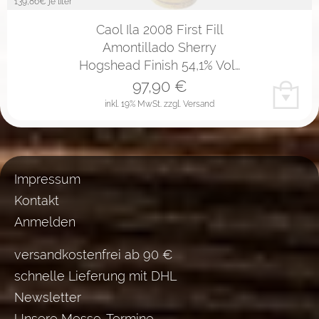
139,86
€ je liter
Caol Ila 2008 First Fill
Amontillado Sherry
Hogshead Finish 54,1% Vol…
97,90
€
inkl. 19% MwSt.
zzgl. Versand
Impressum
Kontakt
Anmelden
versandkostenfrei ab 90 €
schnelle Lieferung mit DHL
Newsletter
Unsere Messe-Termine