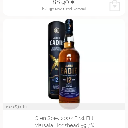
86,90
€
inkl. 19% MwSt.
zzgl. Versand
114,14
€ je liter
Glen Spey 2007 First Fill
Marsala Hogshead 59,7%