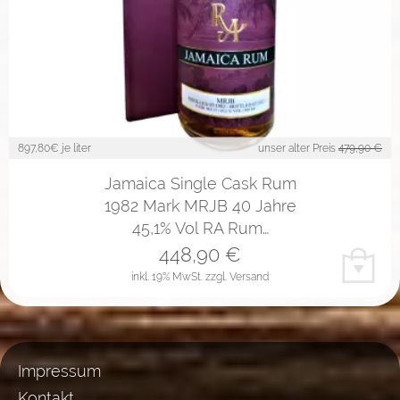
897,80
€ je liter
unser alter Preis
479,90 €
Jamaica Single Cask Rum
1982 Mark MRJB 40 Jahre
45,1% Vol RA Rum…
448,90
€
inkl. 19% MwSt.
zzgl. Versand
Impressum
Kontakt