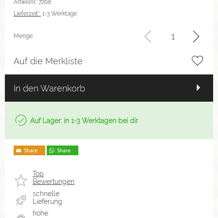
Artikelnr.: 7268
Lieferzeit*:
1-3 Werktage
Menge:
Auf die Merkliste
In den Warenkorb
Auf Lager: in 1-3 Werktagen bei dir
Top
Bewertungen
schnelle
Lieferung
hohe