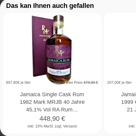
Das kan Ihnen auch gefallen
6%
897,80
€ je liter
unser alter Preis
479,90 €
207,00
€ je liter
Jamaica Single Cask Rum
Jamai
1982 Mark MRJB 40 Jahre
1999 C
45,1% Vol RA Rum…
21 
448,90
€
inkl. 19% MwSt.
zzgl. Versand
inkl