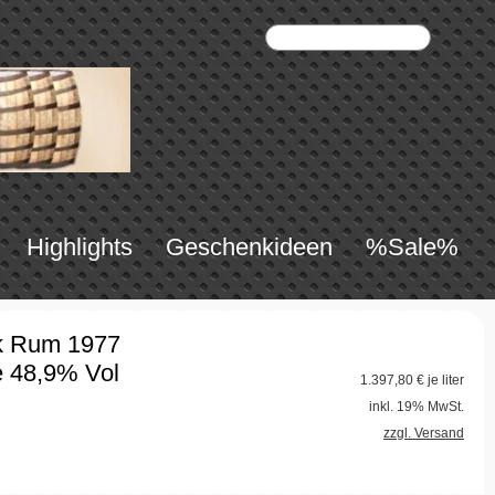
Highlights
Geschenkideen
%Sale%
k Rum 1977
 48,9% Vol
1.397,80
€ je liter
inkl. 19% MwSt.
zzgl. Versand