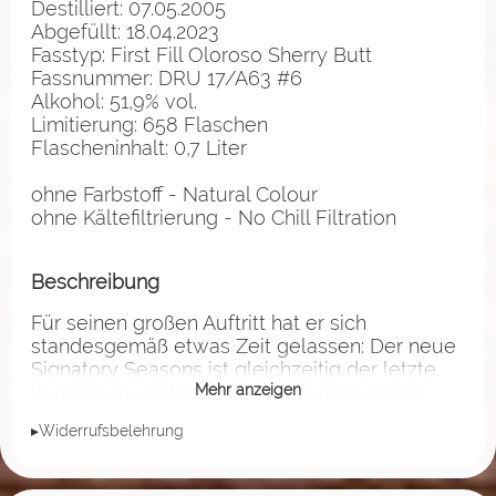
Destilliert: 07.05.2005
Abgefüllt: 18.04.2023
Fasstyp: First Fill Oloroso Sherry Butt
Fassnummer: DRU 17/A63 #6
Alkohol: 51,9% vol.
Limitierung: 658 Flaschen
Flascheninhalt: 0,7 Liter
ohne Farbstoff - Natural Colour
ohne Kältefiltrierung - No Chill Filtration
Beschreibung
Für seinen großen Auftritt hat er sich
standesgemäß etwas Zeit gelassen: Der neue
Signatory Seasons ist gleichzeitig der letzte.
Vor beinahe zehn Jahren wurde mit einem
Mehr anzeigen
Ledaig 2004 in die Reihe der Jahreszeiten-
▸Widerrufsbelehrung
Drams gestartet. Über 30 ausgesuchte Single
Casks aus dem Holzschatz von Signatory
Vintage wurden in dieser Zeit exklusiv für