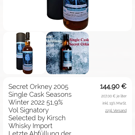
144,90
€
Secret Orkney 2005
Single Cask Seasons
207,00
€ je liter
Winter 2022 51,9%
inkl. 19% MwSt.
Vol Signatory
zzgl. Versand
Selected by Kirsch
Whisky Import
Letzte Abfüllung der