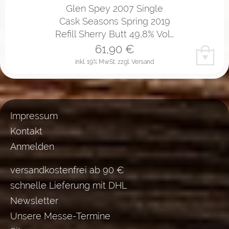
Glen Spey 2007 Single
Cask Seasons Spring 2019
Refill Sherry Butt 49,8% Vol…
61,90
€
inkl. 19% MwSt.
zzgl. Versand
Impressum
Kontakt
Anmelden
versandkostenfrei ab 90 €
schnelle Lieferung mit DHL
Newsletter
Unsere Messe-Termine