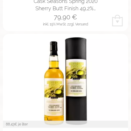
Cask Seasons Spring 2020
Sherry Butt Finish 49,2%…
79,90
€
inkl. 19% MwSt.
zzgl. Versand
88,43
€ je liter