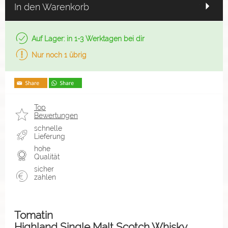
In den Warenkorb
Auf Lager: in 1-3 Werktagen bei dir
Nur noch 1 übrig
Top
Bewertungen
schnelle
Lieferung
hohe
Qualität
sicher
zahlen
Tomatin
Highland Single Malt Scotch Whisky