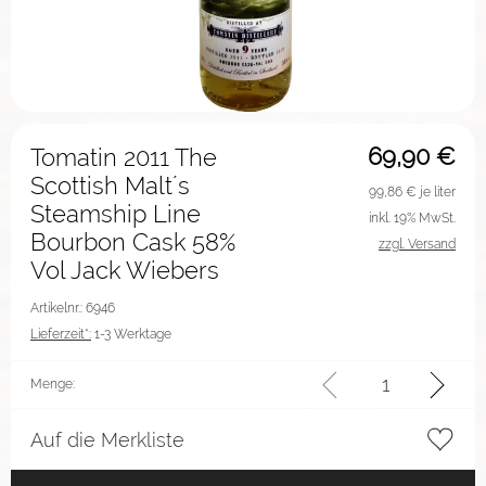
69,90
€
Tomatin 2011 The
Scottish Malt´s
99,86
€ je liter
Steamship Line
inkl. 19% MwSt.
Bourbon Cask 58%
zzgl. Versand
Vol Jack Wiebers
Artikelnr.: 6946
Lieferzeit*:
1-3 Werktage
Menge:
Auf die Merkliste