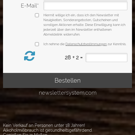
Kein Verkauf an Personen unter 18 Jahren!
Alkoholmißbrauch ist gesundheitsgefährdend.