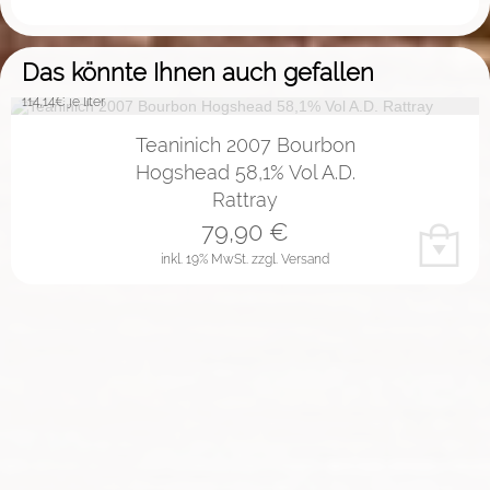
Das könnte Ihnen auch gefallen
114,14
€ je liter
Teaninich 2007 Bourbon
Hogshead 58,1% Vol A.D.
Rattray
79,90
€
inkl. 19% MwSt.
zzgl. Versand