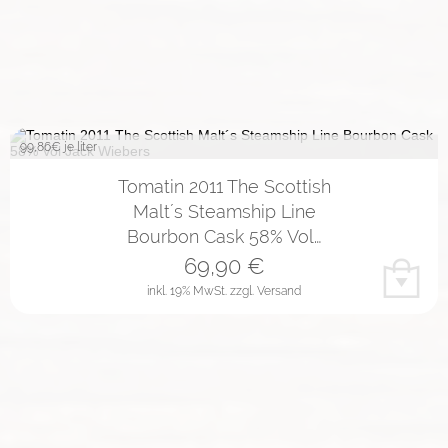
99,86
€ je liter
Tomatin 2011 The Scottish
Malt´s Steamship Line
Bourbon Cask 58% Vol…
69,90
€
inkl. 19% MwSt.
zzgl. Versand