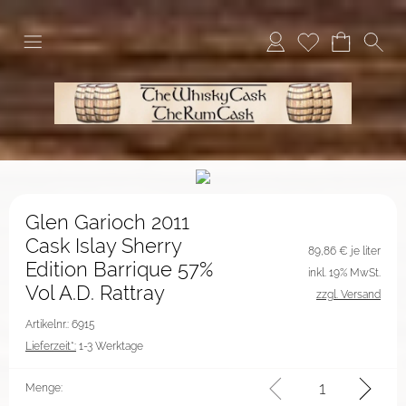
Glen Garioch 2011
Cask Islay Sherry
89,86
€ je liter
Edition Barrique 57%
inkl. 19% MwSt.
Vol A.D. Rattray
zzgl. Versand
Artikelnr.: 6915
Lieferzeit*:
1-3 Werktage
Menge: