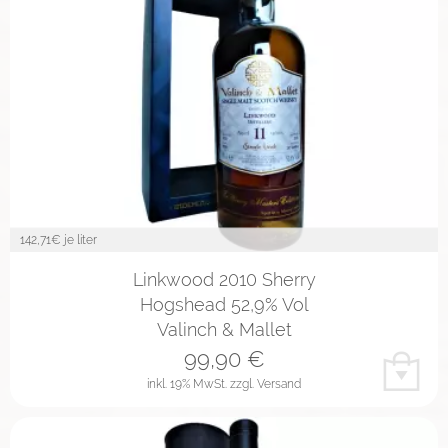
142,71
€ je liter
Linkwood 2010 Sherry
Hogshead 52,9% Vol
Valinch & Mallet
99,90
€
inkl. 19% MwSt.
zzgl. Versand