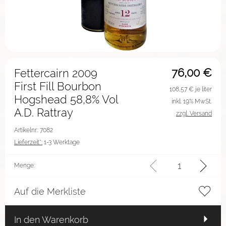
76,00
€
Fettercairn 2009
First Fill Bourbon
108,57
€ je liter
Hogshead 58,8% Vol
inkl. 19% MwSt.
A.D. Rattray
zzgl. Versand
Artikelnr.: 7082
Lieferzeit*:
1-3 Werktage
Menge:
Auf die Merkliste
In den Warenkorb