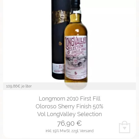
109,86
€ je liter
Longmorn 2010 First Fill
Oloroso Sherry Finish 50%
Vol LongValley Selection
76,90
€
inkl. 19% MwSt.
zzgl. Versand