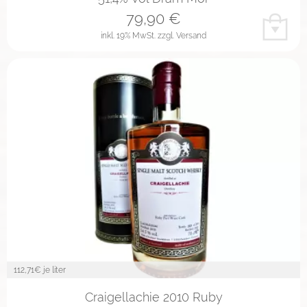
79,90
€
inkl. 19% MwSt.
zzgl. Versand
112,71
€ je liter
Craigellachie 2010 Ruby