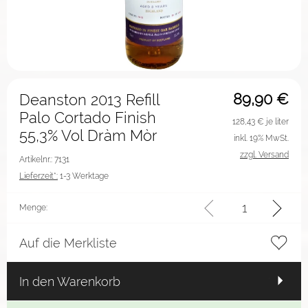
89,90
€
Deanston 2013 Refill
Palo Cortado Finish
128,43
€ je liter
55,3% Vol Dràm Mòr
inkl. 19% MwSt.
zzgl. Versand
Artikelnr.: 7131
Lieferzeit*:
1-3 Werktage
Menge:
Auf die Merkliste
In den Warenkorb