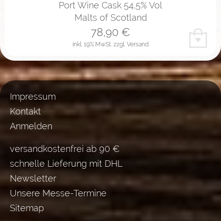
Port Wine Cask 54,5% Vol
Malts of Scotland
78,90
€
inkl. 19% MwSt.
zzgl. Versand
Impressum
Kontakt
Anmelden
versandkostenfrei ab 90 €
schnelle Lieferung mit DHL
Newsletter
Unsere Messe-Termine
Sitemap