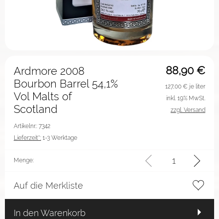
88,90
€
Ardmore 2008
Bourbon Barrel 54,1%
127,00
€ je liter
Vol Malts of
inkl. 19% MwSt.
Scotland
zzgl. Versand
Artikelnr.: 7342
Lieferzeit*:
1-3 Werktage
Menge:
Auf die Merkliste
In den Warenkorb