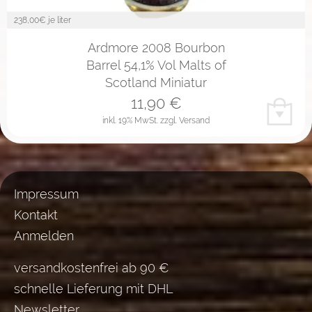
238,00
€ je liter
Ardmore 2008 Bourbon
Barrel 54,1% Vol Malts of
Scotland Miniatur
11,90
€
inkl. 19% MwSt.
zzgl. Versand
Impressum
Kontakt
Anmelden
versandkostenfrei ab 90 €
schnelle Lieferung mit DHL
Newsletter