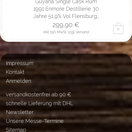
Guyana Single Cask Rum
1991 Enmore Destillerie 30
Jahre 51,9% Vol Flensburg…
299,90
€
inkl. 19% MwSt.
zzgl. Versand
Impressum
Kontakt
Anmelden
versandkostenfrei ab 90 €
schnelle Lieferung mit DHL
Newsletter
Unsere Messe-Termine
Sitemap