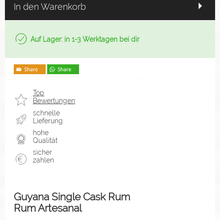
In den Warenkorb
Auf Lager: in 1-3 Werktagen bei dir
Top
Bewertungen
schnelle
Lieferung
hohe
Qualität
sicher
zahlen
Guyana Single Cask Rum
Rum Artesanal