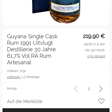
219,90
€
Guyana Single Cask
Rum 1991 Uitvlugt
439,80
€ je liter
Destillerie 30 Jahre
inkl. 19% MwSt.
61,7% Vol RA Rum
zzgl. Versand
Artesanal
Artikelnr.: 7232
Lieferzeit*:
1-3 Werktage
Menge:
Auf die Merkliste