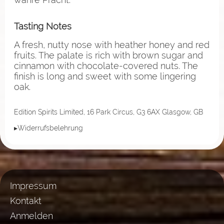
Tasting Notes
A fresh, nutty nose with heather honey and red
fruits. The palate is rich with brown sugar and
cinnamon with chocolate-covered nuts. The
finish is long and sweet with some lingering
oak.
Edition Spirits Limited, 16 Park Circus, G3 6AX Glasgow, GB
▸Widerrufsbelehrung
Impressum
Kontakt
Anmelden