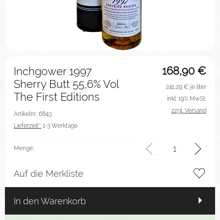
168,90
€
Inchgower 1997
Sherry Butt 55,6% Vol
241,29
€ je liter
The First Editions
inkl. 19% MwSt.
zzgl. Versand
Artikelnr.: 6843
Lieferzeit*:
1-3 Werktage
Menge:
Auf die Merkliste
In den Warenkorb