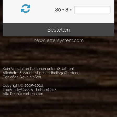
Kein Verkauf an Personen unter 18 Jahren!
Alkoholmißbrauch ist gesundheitsgefährdend.
Genießen Sie in Maßen.
Copyright © 2005-2026
TheWhiskyCask & TheRumCask
Alle Rechte vorbehalten.