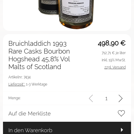
498,90
€
Bruichladdich 1993
Rare Casks Bourbon
712,71
€ je liter
Hogshead 45,8% Vol
inkl. 19% MwSt.
Malts of Scotland
zzgl. Versand
Artikelnr.: 7434
Lieferzeit*:
1-3 Werktage
Menge:
Auf die Merkliste
In den Warenkorb