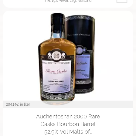
inkl. 19% MwSt.
zzgl. Versand
284,14
€ je liter
Auchentoshan 2000 Rare
Casks Bourbon Barrel
52,9% Vol Malts of…