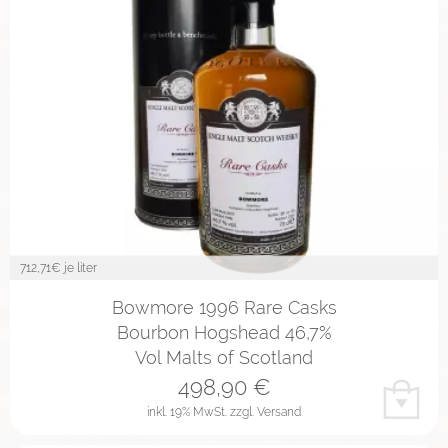
712,71
€ je liter
Bowmore 1996 Rare Casks
Bourbon Hogshead 46,7%
Vol Malts of Scotland
498,90
€
inkl. 19% MwSt.
zzgl. Versand