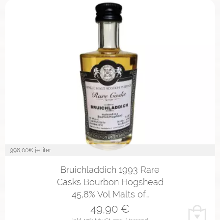
998,00
€ je liter
Bruichladdich 1993 Rare
Casks Bourbon Hogshead
45,8% Vol Malts of…
49,90
€