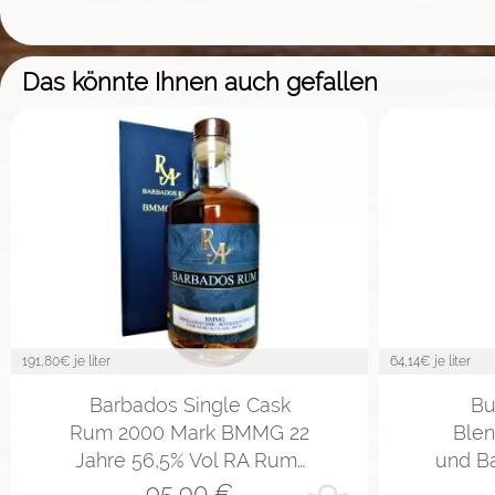
Das könnte Ihnen auch gefallen
191,80
€ je liter
64,14
€ je liter
Barbados Single Cask
Bu
Rum 2000 Mark BMMG 22
Ble
Jahre 56,5% Vol RA Rum…
und B
95,90
€