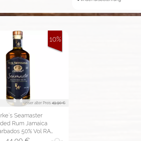
10%
unser alter Preis
49,90 €
rke`s Seamaster
nded Rum Jamaica
arbados 50% Vol RA…
44,90
€