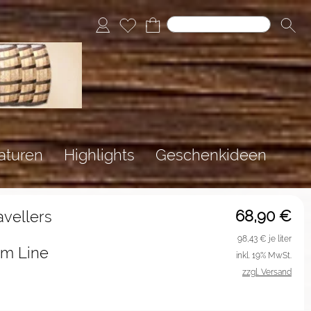
aturen
Highlights
Geschenkideen
68,90
€
avellers
98,43
€ je liter
um Line
inkl. 19% MwSt.
zzgl. Versand