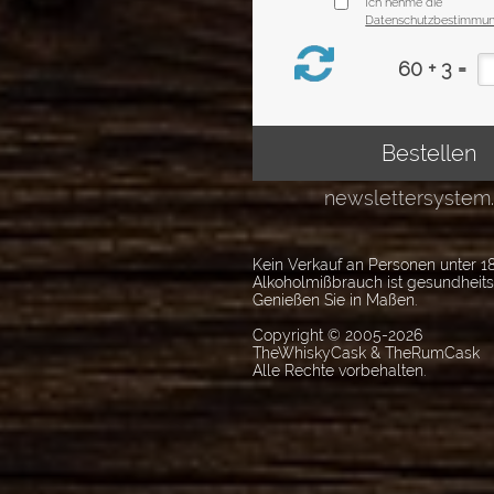
Kein Verkauf an Personen unter 18
Alkoholmißbrauch ist gesundheit
Genießen Sie in Maßen.
Copyright © 2005-2026
TheWhiskyCask & TheRumCask
Alle Rechte vorbehalten.