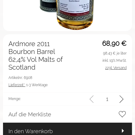
68,90
€
Ardmore 2011
Bourbon Barrel
98,43
€ je liter
62,4% Vol Malts of
inkl. 19% MwSt.
Scotland
zzgl. Versand
Artikelnr.: 6908
Lieferzeit*:
1-3 Werktage
Menge:
Auf die Merkliste
In den Warenkorb