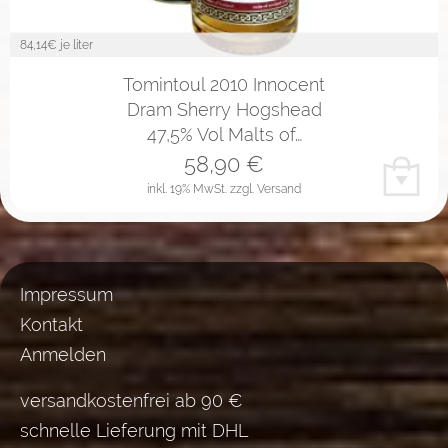
84,14
€ je liter
Tomintoul 2010 Innocent
Dram Sherry Hogshead
47,5% Vol Malts of…
58,90
€
inkl. 19% MwSt.
zzgl. Versand
Impressum
Kontakt
Anmelden
versandkostenfrei ab 90 €
schnelle Lieferung mit DHL