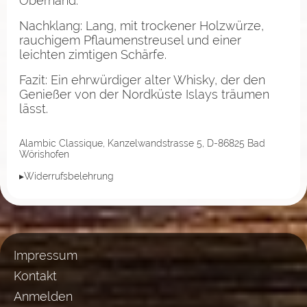
Oberhand.
Nachklang: Lang, mit trockener Holzwürze,
rauchigem Pflaumenstreusel und einer
leichten zimtigen Schärfe.
Fazit: Ein ehrwürdiger alter Whisky, der den
Genießer von der Nordküste Islays träumen
lässt.
Alambic Classique, Kanzelwandstrasse 5, D-86825 Bad
Wörishofen
▸Widerrufsbelehrung
Impressum
Kontakt
Anmelden