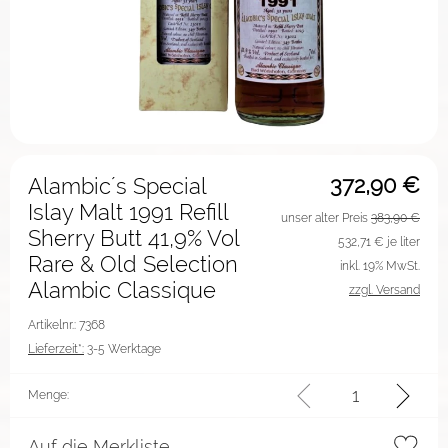
372,90
€
Alambic´s Special
Islay Malt 1991 Refill
unser alter Preis
383,90 €
Sherry Butt 41,9% Vol
532,71
€ je liter
Rare & Old Selection
inkl. 19% MwSt.
Alambic Classique
zzgl. Versand
Artikelnr.: 7368
Lieferzeit*:
3-5 Werktage
Menge:
Auf die Merkliste