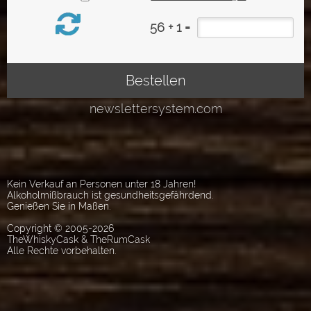
Kein Verkauf an Personen unter 18 Jahren!
Alkoholmißbrauch ist gesundheitsgefährdend.
Genießen Sie in Maßen.
Copyright © 2005-2026
TheWhiskyCask & TheRumCask
Alle Rechte vorbehalten.