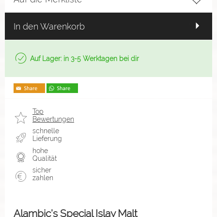
In den Warenkorb
Auf Lager: in 3-5 Werktagen bei dir
Top
Bewertungen
schnelle
Lieferung
hohe
Qualität
sicher
zahlen
Alambic’s Special Islay Malt