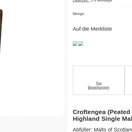
Lieferzeit*:
1-3 Werktage
Menge:
Auf die Merkliste
Top
Bewertungen
Croftengea (Peate
Highland Single Ma
Abfüller: Malts of Scotla