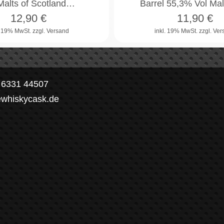
Malts of Scotland…
Barrel 55,3% Vol Ma
12,90
€
11,90
€
. 19% MwSt.
zzgl. Versand
inkl. 19% MwSt.
zzgl. Ve
) 6331 44507
ewhiskycask.de