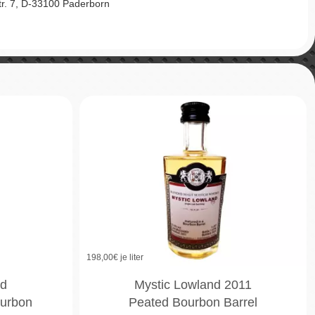
Str. 7, D-33100 Paderborn
198,00
€ je liter
ed
Mystic Lowland 2011
ourbon
Peated Bourbon Barrel