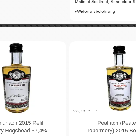
Malts of Scotland, Senefelder 
▸Widerrufsbelehrung
238,00
€ je liter
munach 2015 Refill
Peallach (Peat
ry Hogshead 57,4%
Tobermory) 2015 B