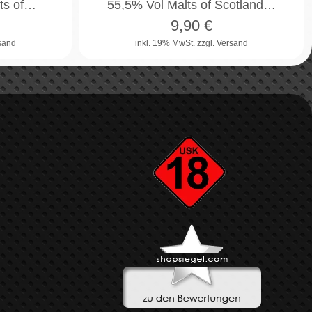
lts of…
55,5% Vol Malts of Scotland…
9,90
€
rsand
inkl. 19% MwSt.
zzgl. Versand