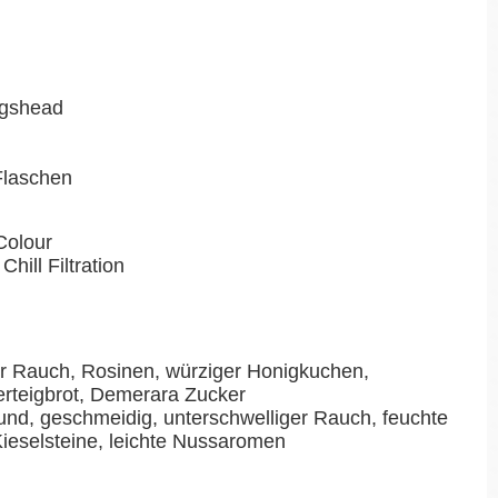
ogshead
-Flaschen
r
Colour
Chill Filtration
ter Rauch, Rosinen, würziger Honigkuchen,
erteigbrot, Demerara Zucker
nd, geschmeidig, unterschwelliger Rauch, feuchte
 Kieselsteine, leichte Nussaromen