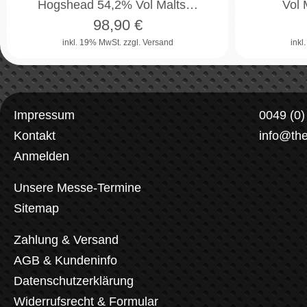
Hogshead 54,2% Vol Malts…
Vol 
98,90
€
inkl. 19% MwSt.
zzgl. Versand
inkl
Impressum
0049 (0
Kontakt
info@th
Anmelden
Unsere Messe-Termine
Sitemap
Zahlung & Versand
AGB & Kundeninfo
Datenschutzerklärung
Widerrufsrecht & Formular