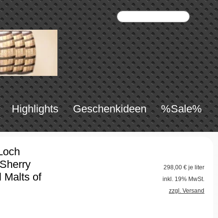
Highlights
Geschenkideen
%Sale%
Loch
 Sherry
298,00
€ je liter
 Malts of
inkl. 19% MwSt.
zzgl. Versand