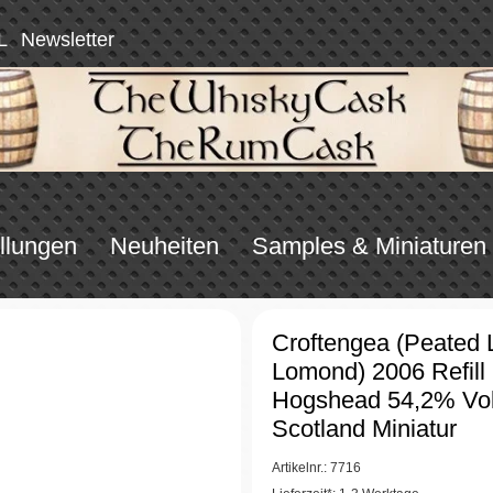
L
Newsletter
llungen
Neuheiten
Samples & Miniaturen
Croftengea (Peated 
Lomond) 2006 Refill
Hogshead 54,2% Vol
Scotland Miniatur
Artikelnr.: 7716