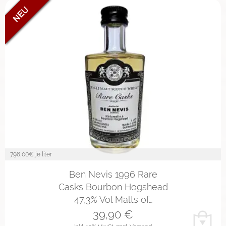
798,00
€ je liter
Ben Nevis 1996 Rare
Casks Bourbon Hogshead
47,3% Vol Malts of…
39,90
€