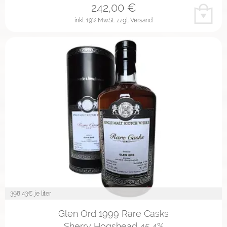
242,00
€
inkl. 19% MwSt.
zzgl. Versand
398,43
€ je liter
Glen Ord 1999 Rare Casks
Sherry Hogshead 45,4%