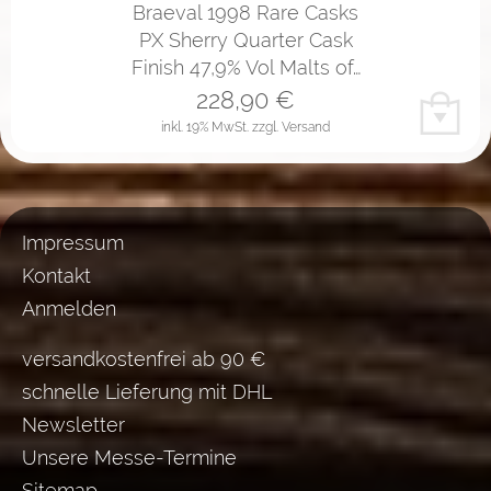
Braeval 1998 Rare Casks
PX Sherry Quarter Cask
Finish 47,9% Vol Malts of…
228,90
€
inkl. 19% MwSt.
zzgl. Versand
Impressum
Kontakt
Anmelden
versandkostenfrei ab 90 €
schnelle Lieferung mit DHL
Newsletter
Unsere Messe-Termine
Sitemap