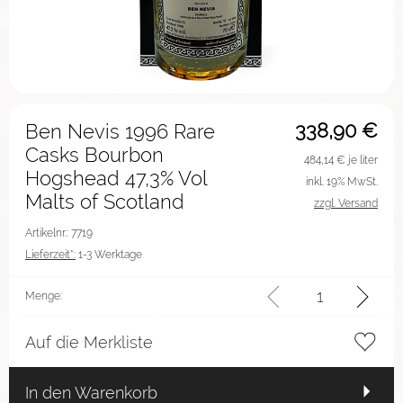
338,90
€
Ben Nevis 1996 Rare
Casks Bourbon
484,14
€ je liter
Hogshead 47,3% Vol
inkl. 19% MwSt.
Malts of Scotland
zzgl. Versand
Artikelnr.: 7719
Lieferzeit*:
1-3 Werktage
Menge:
Auf die Merkliste
In den Warenkorb