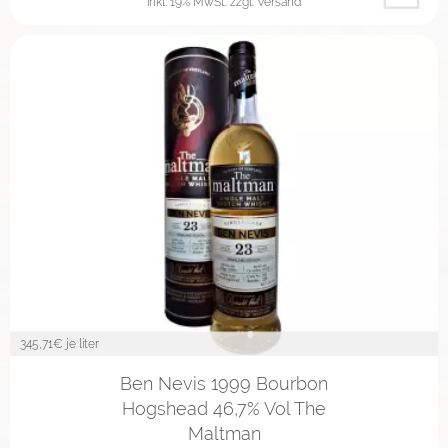
inkl. 19% MwSt.
zzgl. Versand
345,71
€ je liter
Ben Nevis 1999 Bourbon
Hogshead 46,7% Vol The
Maltman