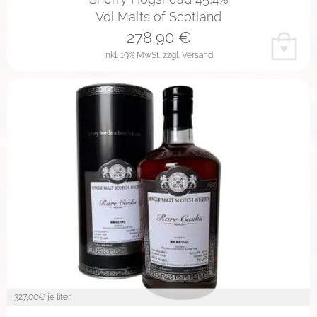
Vol Malts of Scotland
278,90
€
inkl. 19% MwSt.
zzgl. Versand
327,00
€ je liter