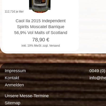
112,71
€ je liter
Caol Ila 2015 Independent
Spirits Moscatel Barrique
56,9% Vol Malts of Scotland
78,90
€
inkl. 19% MwSt.
zzgl. Versand
Impressum
0049 (0
Kontakt
info@th
Anmelden
Unsere Messe-Termine
Sitemap