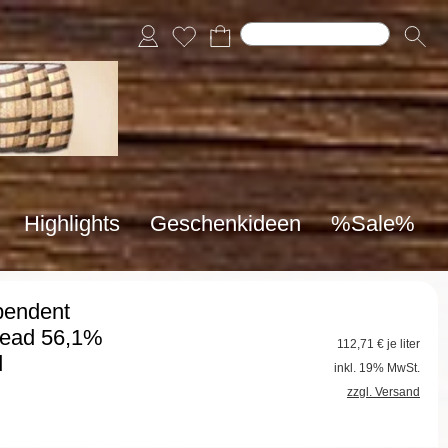
Highlights
Geschenkideen
%Sale%
pendent
head 56,1%
112,71
€ je liter
d
inkl. 19% MwSt.
zzgl. Versand