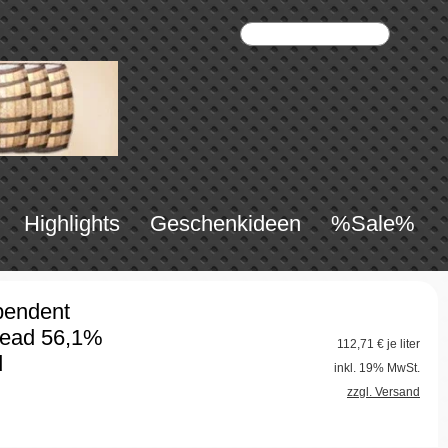
Highlights
Geschenkideen
%Sale%
pendent
head 56,1%
112,71
€ je liter
d
inkl. 19% MwSt.
zzgl. Versand