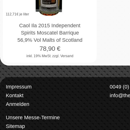
112,71
€ je liter
Caol Ila 2015 Independent
Spirits Moscatel Barrique
56,9% Vol Malts of Scotland
78,90
€
inkl. 19% MwSt.
zzgl. Versand
Impressum
0049 (0
Kontakt
info@th
Anmelden
Unsere Messe-Termine
Sitemap