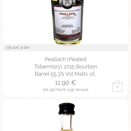
238,00
€ je liter
Peallach (Peated
Tobermory) 2015 Bourbon
Barrel 55,3% Vol Malts of…
11,90
€
inkl. 19% MwSt.
zzgl. Versand