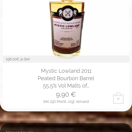
198,00
€ je liter
Mystic Lowland 2011
Peated Bourbon Barrel
55,5% Vol Malts of…
9,90
€
inkl. 19% MwSt.
zzgl. Versand