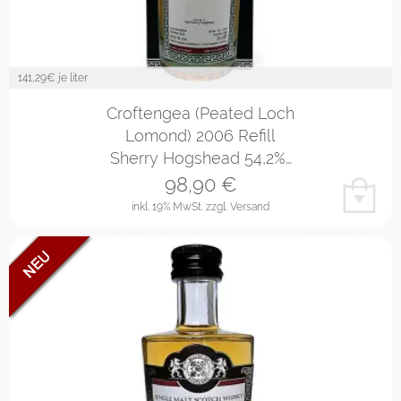
141,29
€ je liter
Croftengea (Peated Loch
Lomond) 2006 Refill
Sherry Hogshead 54,2%…
98,90
€
inkl. 19% MwSt.
zzgl. Versand