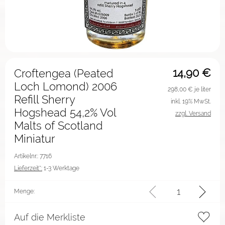
14,90
€
Croftengea (Peated
Loch Lomond) 2006
298,00
€ je liter
Refill Sherry
inkl. 19% MwSt.
Hogshead 54,2% Vol
zzgl. Versand
Malts of Scotland
Miniatur
Artikelnr.: 7716
Lieferzeit*:
1-3 Werktage
Menge:
Auf die Merkliste