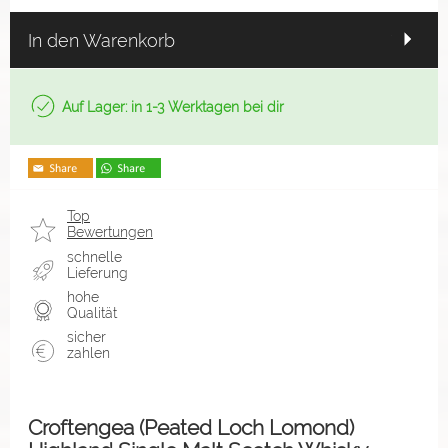
In den Warenkorb
Auf Lager: in 1-3 Werktagen bei dir
Top
Bewertungen
schnelle
Lieferung
hohe
Qualität
sicher
zahlen
Croftengea (Peated Loch Lomond)