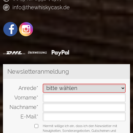
info@thewhiskycask.de