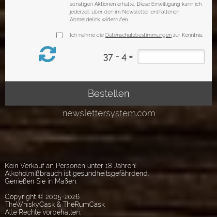
Kein Verkauf an Personen unter 18 Jahren!
Alkoholmißbrauch ist gesundheitsgefährdend.
Genießen Sie in Maßen.
Copyright © 2005-2026
TheWhiskyCask & TheRumCask
Alle Rechte vorbehalten.